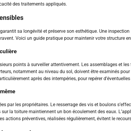
ficacité des traitements appliqués.
sensibles
arantit sa longévité et préserve son esthétique. Une inspection 
ravent. Voici un guide pratique pour maintenir votre structure en 
culière
eurs points à surveiller attentivement. Les assemblages et les f
porteurs, notamment au niveau du sol, doivent être examinés pour
rticulièrement après des intempéries, pour repérer d’éventuelles i
i-même
ées par les propriétaires. Le resserrage des vis et boulons s’eff
is sur la toiture maintiennent un bon écoulement des eaux. L’app
es actions préventives, réalisées régulièrement, évitent le recou